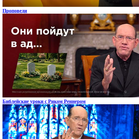
Проповеди
Библейские уроки с Риком Реннером