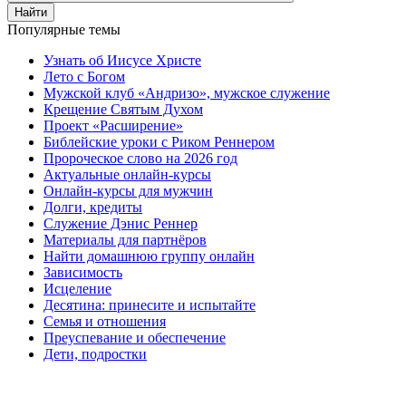
Найти
Популярные темы
Узнать об Иисусе Христе
Лето с Богом
Мужской клуб «Андризо», мужское служение
Крещение Святым Духом
Проект «Расширение»
Библейские уроки с Риком Реннером
Пророческое слово на 2026 год
Актуальные онлайн-курсы
Онлайн-курсы для мужчин
Долги, кредиты
Служение Дэнис Реннер
Материалы для партнёров
Найти домашнюю группу онлайн
Зависимость
Исцеление
Десятина: принесите и испытайте
Семья и отношения
Преуспевание и обеспечение
Дети, подростки