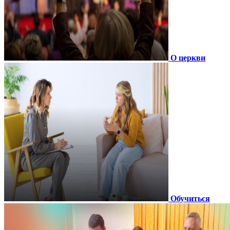
О церкви
Обучиться