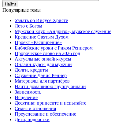
Найти
Популярные темы
Узнать об Иисусе Христе
Лето с Богом
Мужской клуб «Андризо», мужское служение
Крещение Святым Духом
Проект «Расширение»
Библейские уроки с Риком Реннером
Пророческое слово на 2026 год
Актуальные онлайн-курсы
Онлайн-курсы для мужчин
Долги, кредиты
Служение Дэнис Реннер
Материалы для партнёров
Найти домашнюю группу онлайн
Зависимость
Исцеление
Десятина: принесите и испытайте
Семья и отношения
Преуспевание и обеспечение
Дети, подростки