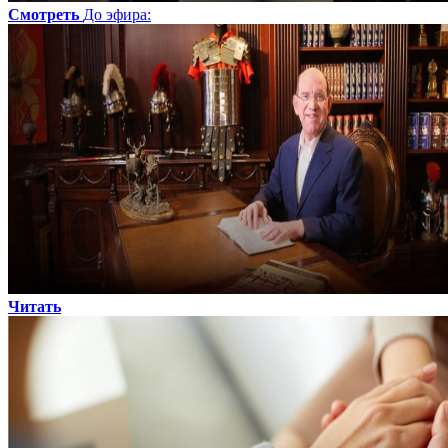
Смотреть
До эфира
:
Читать