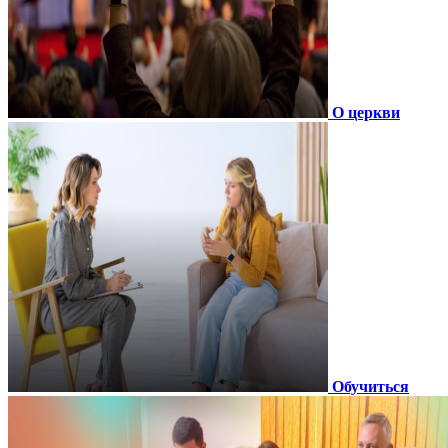
О церкви
Обучиться