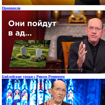
Проповеди
Библейские уроки с Риком Реннером