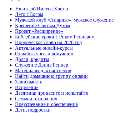
Узнать об Иисусе Христе
Лето с Богом
Мужской клуб «Андризо», мужское служение
Крещение Святым Духом
Проект «Расширение»
Библейские уроки с Риком Реннером
Пророческое слово на 2026 год
Актуальные онлайн-курсы
Онлайн-курсы для мужчин
Долги, кредиты
Служение Дэнис Реннер
Материалы для партнёров
Найти домашнюю группу онлайн
Зависимость
Исцеление
Десятина: принесите и испытайте
Семья и отношения
Преуспевание и обеспечение
Дети, подростки