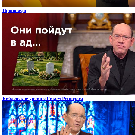
Проповеди
Библейские уроки с Риком Реннером