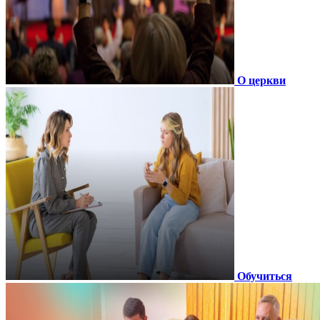
О церкви
Обучиться