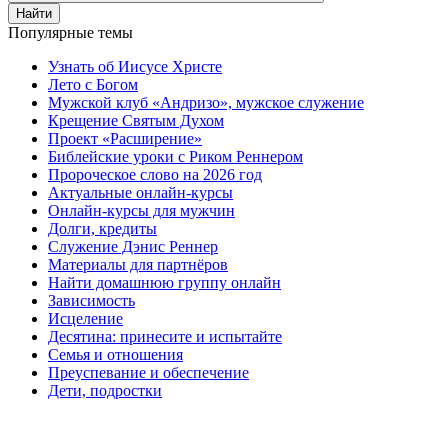
Найти
Популярные темы
Узнать об Иисусе Христе
Лето с Богом
Мужской клуб «Андризо», мужское служение
Крещение Святым Духом
Проект «Расширение»
Библейские уроки с Риком Реннером
Пророческое слово на 2026 год
Актуальные онлайн-курсы
Онлайн-курсы для мужчин
Долги, кредиты
Служение Дэнис Реннер
Материалы для партнёров
Найти домашнюю группу онлайн
Зависимость
Исцеление
Десятина: принесите и испытайте
Семья и отношения
Преуспевание и обеспечение
Дети, подростки