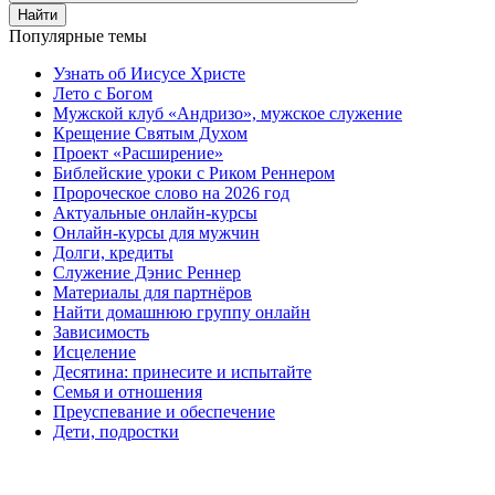
Найти
Популярные темы
Узнать об Иисусе Христе
Лето с Богом
Мужской клуб «Андризо», мужское служение
Крещение Святым Духом
Проект «Расширение»
Библейские уроки с Риком Реннером
Пророческое слово на 2026 год
Актуальные онлайн-курсы
Онлайн-курсы для мужчин
Долги, кредиты
Служение Дэнис Реннер
Материалы для партнёров
Найти домашнюю группу онлайн
Зависимость
Исцеление
Десятина: принесите и испытайте
Семья и отношения
Преуспевание и обеспечение
Дети, подростки