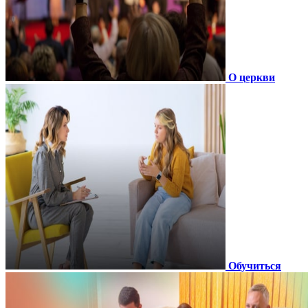
О церкви
Обучиться