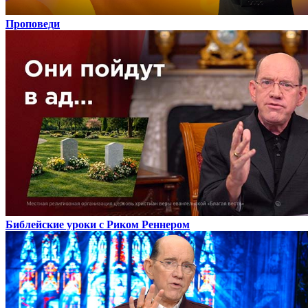
Проповеди
Библейские уроки с Риком Реннером