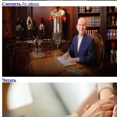
Смотреть
До эфира
:
Читать