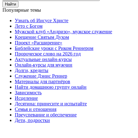
Найти
Популярные темы
Узнать об Иисусе Христе
Лето с Богом
Мужской клуб «Андризо», мужское служение
Крещение Святым Духом
Проект «Расширение»
Библейские уроки с Риком Реннером
Пророческое слово на 2026 год
Актуальные онлайн-курсы
Онлайн-курсы для мужчин
Долги, кредиты
Служение Дэнис Реннер
Материалы для партнёров
Найти домашнюю группу онлайн
Зависимость
Исцеление
Десятина: принесите и испытайте
Семья и отношения
Преуспевание и обеспечение
Дети, подростки