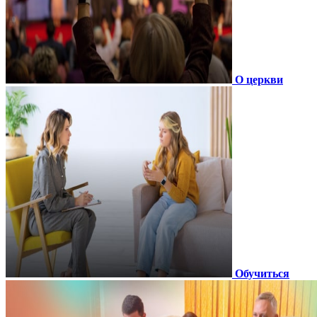
О церкви
Обучиться