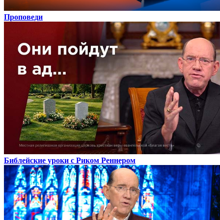
Проповеди
Библейские уроки с Риком Реннером