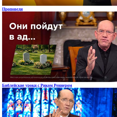
Проповеди
Библейские уроки с Риком Реннером