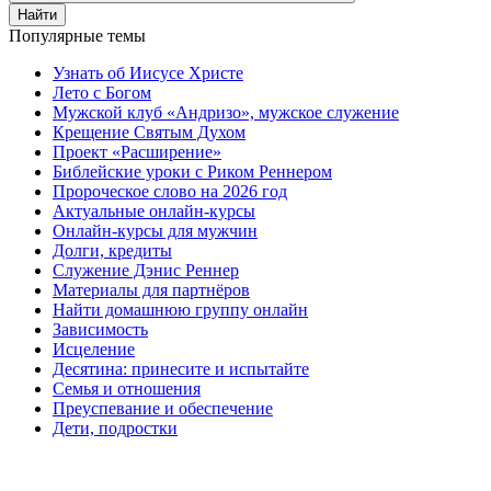
Найти
Популярные темы
Узнать об Иисусе Христе
Лето с Богом
Мужской клуб «Андризо», мужское служение
Крещение Святым Духом
Проект «Расширение»
Библейские уроки с Риком Реннером
Пророческое слово на 2026 год
Актуальные онлайн-курсы
Онлайн-курсы для мужчин
Долги, кредиты
Служение Дэнис Реннер
Материалы для партнёров
Найти домашнюю группу онлайн
Зависимость
Исцеление
Десятина: принесите и испытайте
Семья и отношения
Преуспевание и обеспечение
Дети, подростки