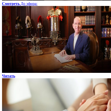
Смотреть
До эфира
:
Читать