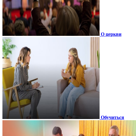
О церкви
Обучиться