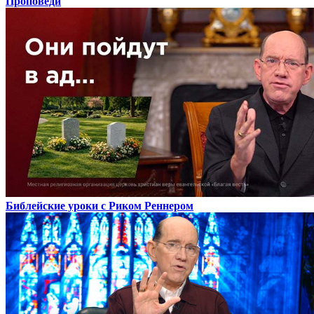
Проповеди
Библейские уроки с Риком Реннером