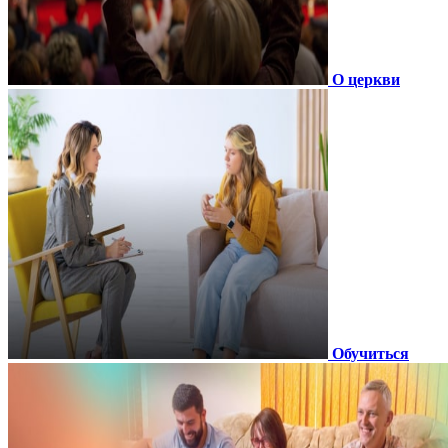
О церкви
Обучиться