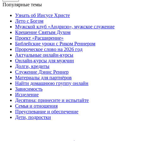
Популярные темы
Узнать об Иисусе Христе
Лето с Богом
Мужской клуб «Андризо», мужское служение
Крещение Святым Духом
Проект «Расширение»
Библейские уроки с Риком Реннером
Пророческое слово на 2026 год
Актуальные онлайн-курсы
Онлайн-курсы для мужчин
Долги, кредиты
Служение Дэнис Реннер
Материалы для партнёров
Найти домашнюю группу онлайн
Зависимость
Исцеление
Десятина: принесите и испытайте
Семья и отношения
Преуспевание и обеспечение
Дети, подростки