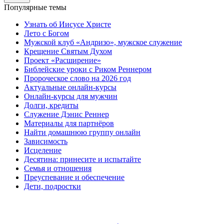
Популярные темы
Узнать об Иисусе Христе
Лето с Богом
Мужской клуб «Андризо», мужское служение
Крещение Святым Духом
Проект «Расширение»
Библейские уроки с Риком Реннером
Пророческое слово на 2026 год
Актуальные онлайн-курсы
Онлайн-курсы для мужчин
Долги, кредиты
Служение Дэнис Реннер
Материалы для партнёров
Найти домашнюю группу онлайн
Зависимость
Исцеление
Десятина: принесите и испытайте
Семья и отношения
Преуспевание и обеспечение
Дети, подростки