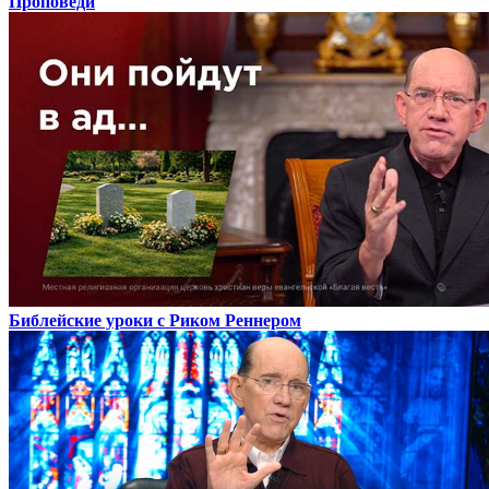
Проповеди
Библейские уроки с Риком Реннером