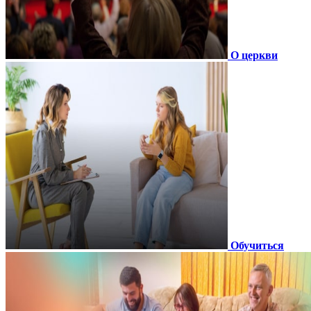
О церкви
Обучиться