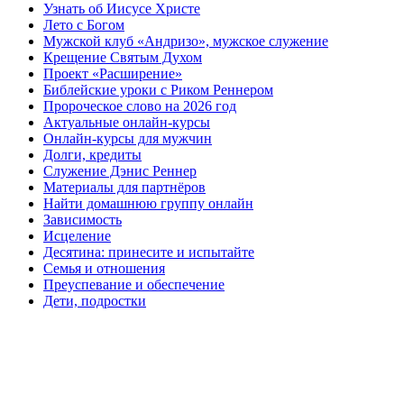
Узнать об Иисусе Христе
Лето с Богом
Мужской клуб «Андризо», мужское служение
Крещение Святым Духом
Проект «Расширение»
Библейские уроки с Риком Реннером
Пророческое слово на 2026 год
Актуальные онлайн-курсы
Онлайн-курсы для мужчин
Долги, кредиты
Служение Дэнис Реннер
Материалы для партнёров
Найти домашнюю группу онлайн
Зависимость
Исцеление
Десятина: принесите и испытайте
Семья и отношения
Преуспевание и обеспечение
Дети, подростки