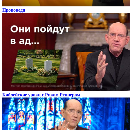
Проповеди
Библейские уроки с Риком Реннером