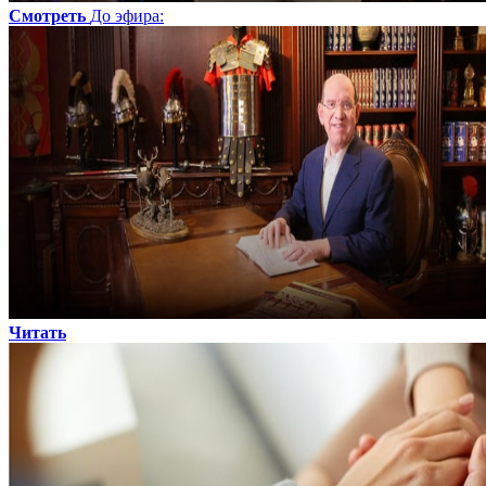
Смотреть
До эфира
:
Читать