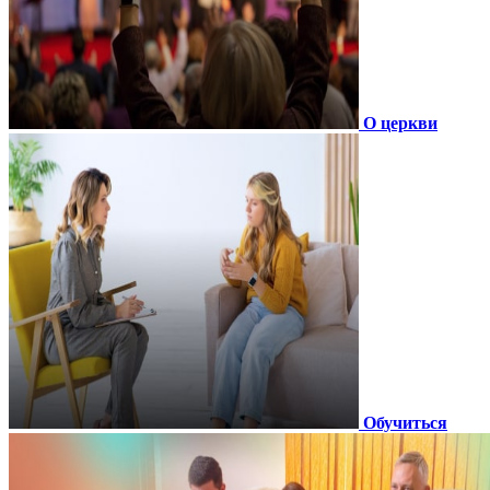
О церкви
Обучиться