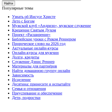
Найти
Популярные темы
Узнать об Иисусе Христе
Лето с Богом
Мужской клуб «Андризо», мужское служение
Крещение Святым Духом
Проект «Расширение»
Библейские уроки с Риком Реннером
Пророческое слово на 2026 год
Актуальные онлайн-курсы
Онлайн-курсы для мужчин
Долги, кредиты
Служение Дэнис Реннер
Материалы для партнёров
Найти домашнюю группу онлайн
Зависимость
Исцеление
Десятина: принесите и испытайте
Семья и отношения
Преуспевание и обеспечение
Дети, подростки