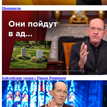
Проповеди
Библейские уроки с Риком Реннером