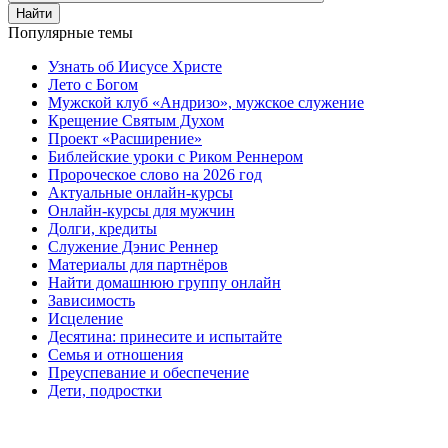
Найти
Популярные темы
Узнать об Иисусе Христе
Лето с Богом
Мужской клуб «Андризо», мужское служение
Крещение Святым Духом
Проект «Расширение»
Библейские уроки с Риком Реннером
Пророческое слово на 2026 год
Актуальные онлайн-курсы
Онлайн-курсы для мужчин
Долги, кредиты
Служение Дэнис Реннер
Материалы для партнёров
Найти домашнюю группу онлайн
Зависимость
Исцеление
Десятина: принесите и испытайте
Семья и отношения
Преуспевание и обеспечение
Дети, подростки