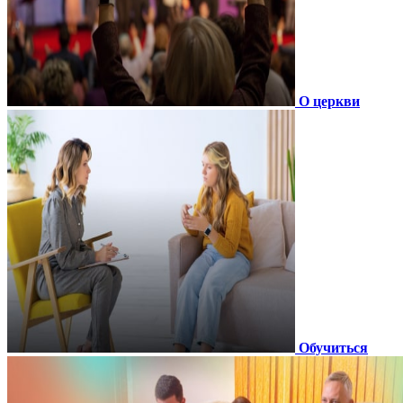
О церкви
Обучиться