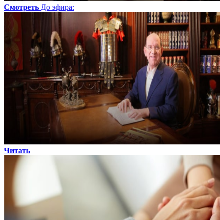
Смотреть
До эфира
:
Читать