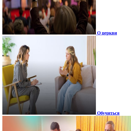
О церкви
Обучиться