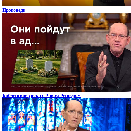
Проповеди
Библейские уроки с Риком Реннером