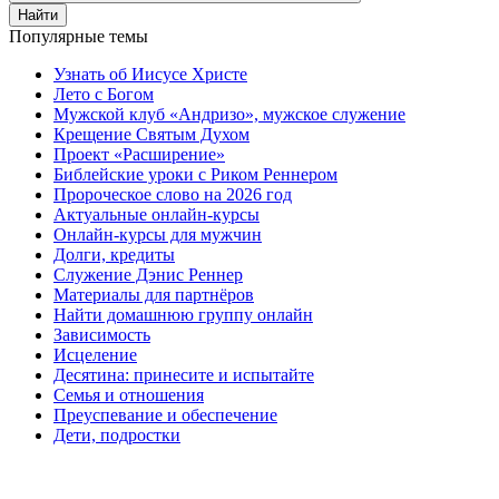
Найти
Популярные темы
Узнать об Иисусе Христе
Лето с Богом
Мужской клуб «Андризо», мужское служение
Крещение Святым Духом
Проект «Расширение»
Библейские уроки с Риком Реннером
Пророческое слово на 2026 год
Актуальные онлайн-курсы
Онлайн-курсы для мужчин
Долги, кредиты
Служение Дэнис Реннер
Материалы для партнёров
Найти домашнюю группу онлайн
Зависимость
Исцеление
Десятина: принесите и испытайте
Семья и отношения
Преуспевание и обеспечение
Дети, подростки