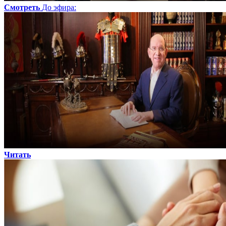
Смотреть
До эфира
:
Читать