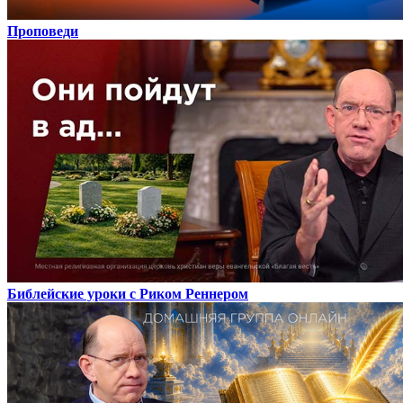
Проповеди
Библейские уроки с Риком Реннером