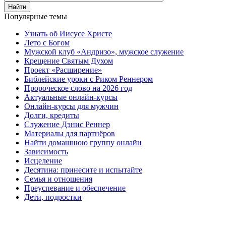
Найти
Популярные темы
Узнать об Иисусе Христе
Лето с Богом
Мужской клуб «Андризо», мужское служение
Крещение Святым Духом
Проект «Расширение»
Библейские уроки с Риком Реннером
Пророческое слово на 2026 год
Актуальные онлайн-курсы
Онлайн-курсы для мужчин
Долги, кредиты
Служение Дэнис Реннер
Материалы для партнёров
Найти домашнюю группу онлайн
Зависимость
Исцеление
Десятина: принесите и испытайте
Семья и отношения
Преуспевание и обеспечение
Дети, подростки