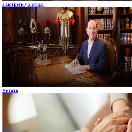
Смотреть
До эфира
:
Читать