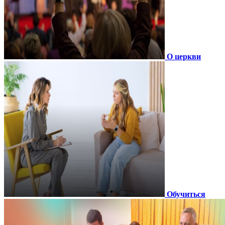
О церкви
Обучиться