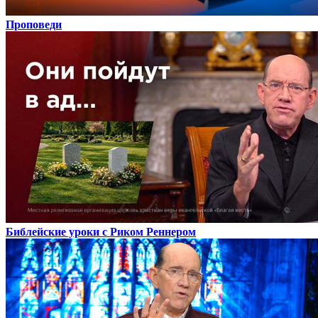
Проповеди
Библейские уроки с Риком Реннером