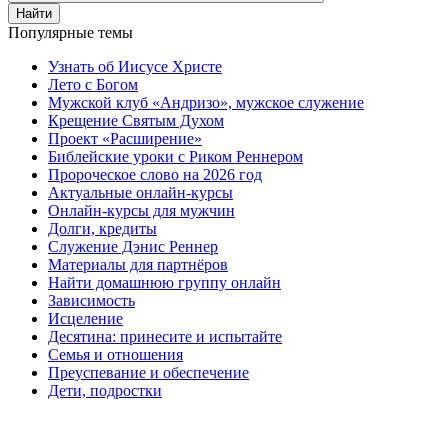
Найти
Популярные темы
Узнать об Иисусе Христе
Лето с Богом
Мужской клуб «Андризо», мужское служение
Крещение Святым Духом
Проект «Расширение»
Библейские уроки с Риком Реннером
Пророческое слово на 2026 год
Актуальные онлайн-курсы
Онлайн-курсы для мужчин
Долги, кредиты
Служение Дэнис Реннер
Материалы для партнёров
Найти домашнюю группу онлайн
Зависимость
Исцеление
Десятина: принесите и испытайте
Семья и отношения
Преуспевание и обеспечение
Дети, подростки