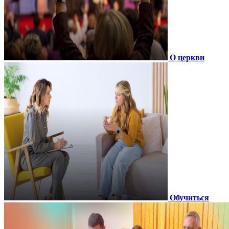
О церкви
Обучиться