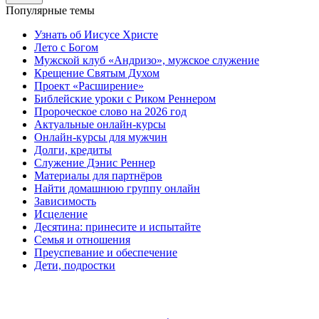
Популярные темы
Узнать об Иисусе Христе
Лето с Богом
Мужской клуб «Андризо», мужское служение
Крещение Святым Духом
Проект «Расширение»
Библейские уроки с Риком Реннером
Пророческое слово на 2026 год
Актуальные онлайн-курсы
Онлайн-курсы для мужчин
Долги, кредиты
Служение Дэнис Реннер
Материалы для партнёров
Найти домашнюю группу онлайн
Зависимость
Исцеление
Десятина: принесите и испытайте
Семья и отношения
Преуспевание и обеспечение
Дети, подростки