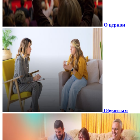
О церкви
Обучиться