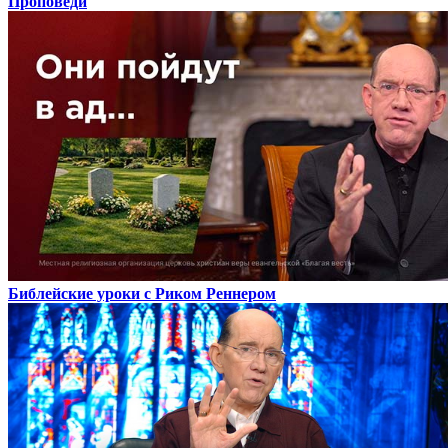
Проповеди
Библейские уроки с Риком Реннером