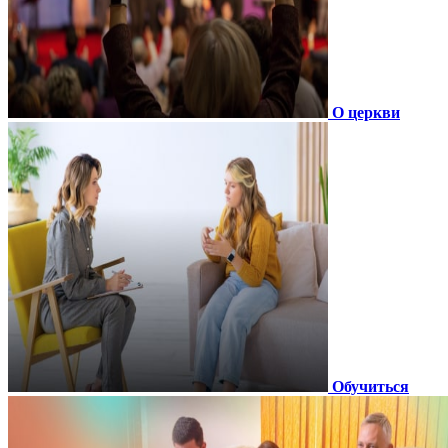
О церкви
Обучиться