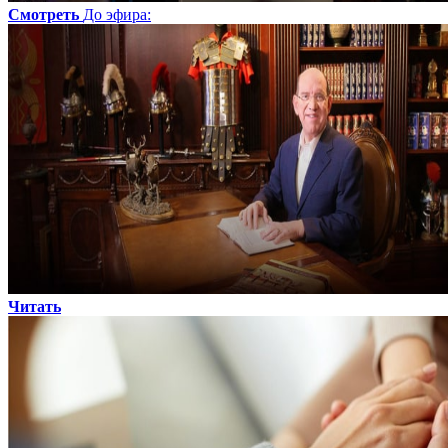
Смотреть
До эфира
:
Читать