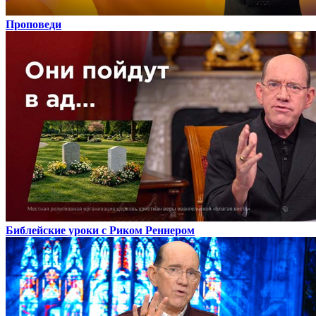
Проповеди
Библейские уроки с Риком Реннером