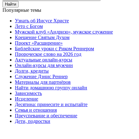
Найти
Популярные темы
Узнать об Иисусе Христе
Лето с Богом
Мужской клуб «Андризо», мужское служение
Крещение Святым Духом
Проект «Расширение»
Библейские уроки с Риком Реннером
Пророческое слово на 2026 год
Актуальные онлайн-курсы
Онлайн-курсы для мужчин
Долги, кредиты
Служение Дэнис Реннер
Материалы для партнёров
Найти домашнюю группу онлайн
Зависимость
Исцеление
Десятина: принесите и испытайте
Семья и отношения
Преуспевание и обеспечение
Дети, подростки