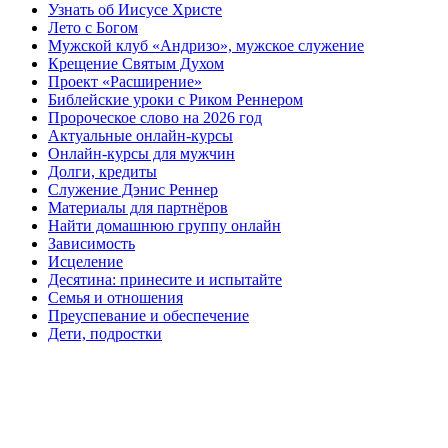
Узнать об Иисусе Христе
Лето с Богом
Мужской клуб «Андризо», мужское служение
Крещение Святым Духом
Проект «Расширение»
Библейские уроки с Риком Реннером
Пророческое слово на 2026 год
Актуальные онлайн-курсы
Онлайн-курсы для мужчин
Долги, кредиты
Служение Дэнис Реннер
Материалы для партнёров
Найти домашнюю группу онлайн
Зависимость
Исцеление
Десятина: принесите и испытайте
Семья и отношения
Преуспевание и обеспечение
Дети, подростки