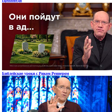
Проповеди
Библейские уроки с Риком Реннером