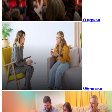
О церкви
Обучиться