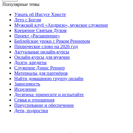
Популярные темы
Узнать об Иисусе Христе
Лето с Богом
Мужской клуб «Андризо», мужское служение
Крещение Святым Духом
Проект «Расширение»
Библейские уроки с Риком Реннером
Пророческое слово на 2026 год
Актуальные онлайн-курсы
Онлайн-курсы для мужчин
Долги, кредиты
Служение Дэнис Реннер
Материалы для партнёров
Найти домашнюю группу онлайн
Зависимость
Исцеление
Десятина: принесите и испытайте
Семья и отношения
Преуспевание и обеспечение
Дети, подростки