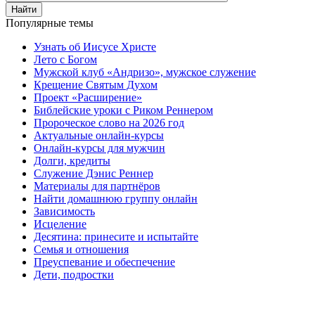
Найти
Популярные темы
Узнать об Иисусе Христе
Лето с Богом
Мужской клуб «Андризо», мужское служение
Крещение Святым Духом
Проект «Расширение»
Библейские уроки с Риком Реннером
Пророческое слово на 2026 год
Актуальные онлайн-курсы
Онлайн-курсы для мужчин
Долги, кредиты
Служение Дэнис Реннер
Материалы для партнёров
Найти домашнюю группу онлайн
Зависимость
Исцеление
Десятина: принесите и испытайте
Семья и отношения
Преуспевание и обеспечение
Дети, подростки