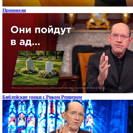
Проповеди
Библейские уроки с Риком Реннером