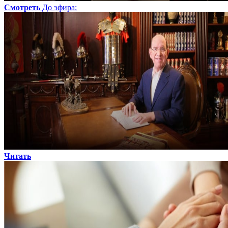
Смотреть
До эфира
:
Читать