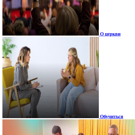
О церкви
Обучиться