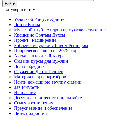
Найти
Популярные темы
Узнать об Иисусе Христе
Лето с Богом
Мужской клуб «Андризо», мужское служение
Крещение Святым Духом
Проект «Расширение»
Библейские уроки с Риком Реннером
Пророческое слово на 2026 год
Актуальные онлайн-курсы
Онлайн-курсы для мужчин
Долги, кредиты
Служение Дэнис Реннер
Материалы для партнёров
Найти домашнюю группу онлайн
Зависимость
Исцеление
Десятина: принесите и испытайте
Семья и отношения
Преуспевание и обеспечение
Дети, подростки