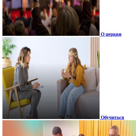
О церкви
Обучиться