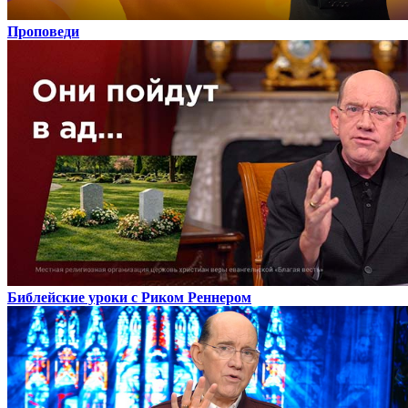
Проповеди
Библейские уроки с Риком Реннером