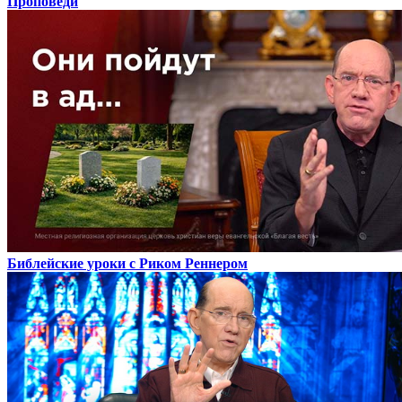
Проповеди
Библейские уроки с Риком Реннером