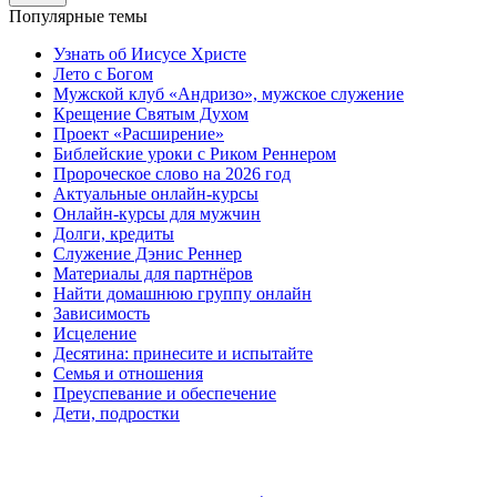
Популярные темы
Узнать об Иисусе Христе
Лето с Богом
Мужской клуб «Андризо», мужское служение
Крещение Святым Духом
Проект «Расширение»
Библейские уроки с Риком Реннером
Пророческое слово на 2026 год
Актуальные онлайн-курсы
Онлайн-курсы для мужчин
Долги, кредиты
Служение Дэнис Реннер
Материалы для партнёров
Найти домашнюю группу онлайн
Зависимость
Исцеление
Десятина: принесите и испытайте
Семья и отношения
Преуспевание и обеспечение
Дети, подростки