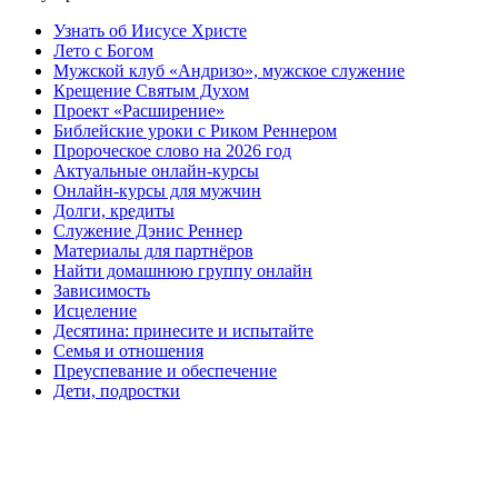
Узнать об Иисусе Христе
Лето с Богом
Мужской клуб «Андризо», мужское служение
Крещение Святым Духом
Проект «Расширение»
Библейские уроки с Риком Реннером
Пророческое слово на 2026 год
Актуальные онлайн-курсы
Онлайн-курсы для мужчин
Долги, кредиты
Служение Дэнис Реннер
Материалы для партнёров
Найти домашнюю группу онлайн
Зависимость
Исцеление
Десятина: принесите и испытайте
Семья и отношения
Преуспевание и обеспечение
Дети, подростки