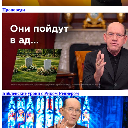
Проповеди
Библейские уроки с Риком Реннером