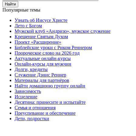
Найти
Популярные темы
Узнать об Иисусе Христе
Лето с Богом
Мужской клуб «Андризо», мужское служение
Крещение Святым Духом
Проект «Расширение»
Библейские уроки с Риком Реннером
Пророческое слово на 2026 год
Актуальные онлайн-курсы
Онлайн-курсы для мужчин
Долги, кредиты
Служение Дэнис Реннер
Материалы для партнёров
Найти домашнюю группу онлайн
Зависимость
Исцеление
Десятина: принесите и испытайте
Семья и отношения
Преуспевание и обеспечение
Дети, подростки