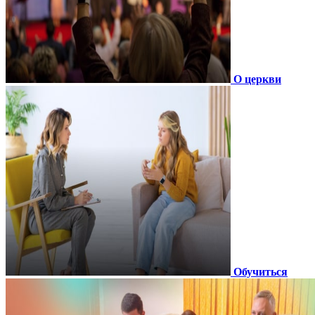
О церкви
Обучиться