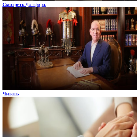
Смотреть
До эфира
:
Читать