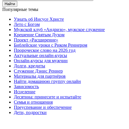
Найти
Популярные темы
Узнать об Иисусе Христе
Лето с Богом
Мужской клуб «Андризо», мужское служение
Крещение Святым Духом
Проект «Расширение»
Библейские уроки с Риком Реннером
Пророческое слово на 2026 год
Актуальные онлайн-курсы
Онлайн-курсы для мужчин
Долги, кредиты
Служение Дэнис Реннер
Материалы для партнёров
Найти домашнюю группу онлайн
Зависимость
Исцеление
Десятина: принесите и испытайте
Семья и отношения
Преуспевание и обеспечение
Дети, подростки