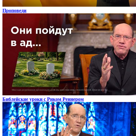
Проповеди
Библейские уроки с Риком Реннером