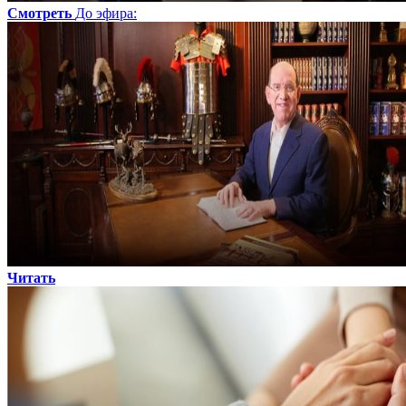
Смотреть
До эфира
:
Читать