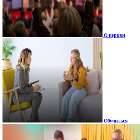
О церкви
Обучиться