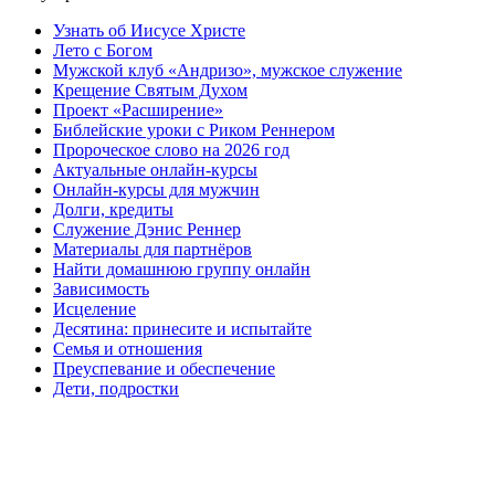
Узнать об Иисусе Христе
Лето с Богом
Мужской клуб «Андризо», мужское служение
Крещение Святым Духом
Проект «Расширение»
Библейские уроки с Риком Реннером
Пророческое слово на 2026 год
Актуальные онлайн-курсы
Онлайн-курсы для мужчин
Долги, кредиты
Служение Дэнис Реннер
Материалы для партнёров
Найти домашнюю группу онлайн
Зависимость
Исцеление
Десятина: принесите и испытайте
Семья и отношения
Преуспевание и обеспечение
Дети, подростки