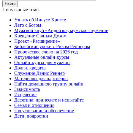
Найти
Популярные темы
Узнать об Иисусе Христе
Лето с Богом
Мужской клуб «Андризо», мужское служение
Крещение Святым Духом
Проект «Расширение»
Библейские уроки с Риком Реннером
Пророческое слово на 2026 год
Актуальные онлайн-курсы
Онлайн-курсы для мужчин
Долги, кредиты
Служение Дэнис Реннер
Материалы для партнёров
Найти домашнюю группу онлайн
Зависимость
Исцеление
Десятина: принесите и испытайте
Семья и отношения
Преуспевание и обеспечение
Дети, подростки