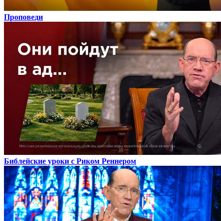
Проповеди
Библейские уроки с Риком Реннером