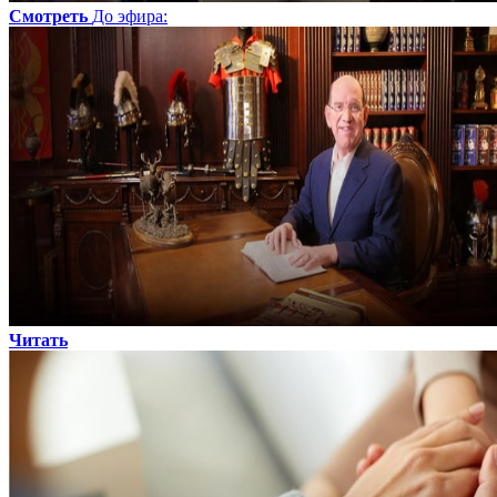
Смотреть
До эфира
:
Читать