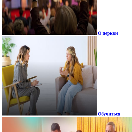
О церкви
Обучиться