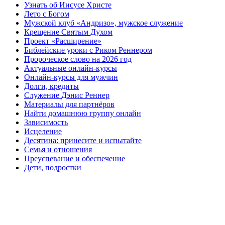
Узнать об Иисусе Христе
Лето с Богом
Мужской клуб «Андризо», мужское служение
Крещение Святым Духом
Проект «Расширение»
Библейские уроки с Риком Реннером
Пророческое слово на 2026 год
Актуальные онлайн-курсы
Онлайн-курсы для мужчин
Долги, кредиты
Служение Дэнис Реннер
Материалы для партнёров
Найти домашнюю группу онлайн
Зависимость
Исцеление
Десятина: принесите и испытайте
Семья и отношения
Преуспевание и обеспечение
Дети, подростки