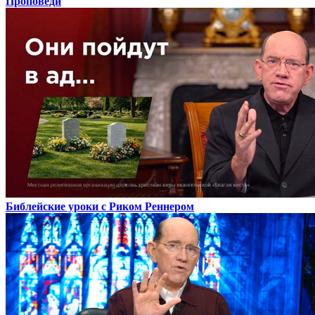
Проповеди
Библейские уроки с Риком Реннером