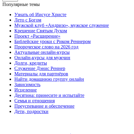
Популярные темы
Узнать об Иисусе Христе
Лето с Богом
Мужской клуб «Андризо», мужское служение
Крещение Святым Духом
Проект «Расширение»
Библейские уроки с Риком Реннером
Пророческое слово на 2026 год
Актуальные онлайн-курсы
Онлайн-курсы для мужчин
Долги, кредиты
Служение Дэнис Реннер
Материалы для партнёров
Найти домашнюю группу онлайн
Зависимость
Исцеление
Десятина: принесите и испытайте
Семья и отношения
Преуспевание и обеспечение
Дети, подростки