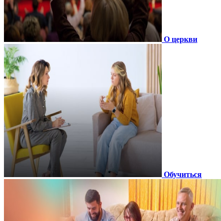
О церкви
Обучиться