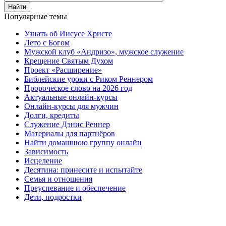
Найти
Популярные темы
Узнать об Иисусе Христе
Лето с Богом
Мужской клуб «Андризо», мужское служение
Крещение Святым Духом
Проект «Расширение»
Библейские уроки с Риком Реннером
Пророческое слово на 2026 год
Актуальные онлайн-курсы
Онлайн-курсы для мужчин
Долги, кредиты
Служение Дэнис Реннер
Материалы для партнёров
Найти домашнюю группу онлайн
Зависимость
Исцеление
Десятина: принесите и испытайте
Семья и отношения
Преуспевание и обеспечение
Дети, подростки