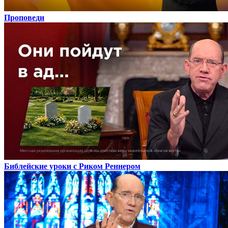
Проповеди
Библейские уроки с Риком Реннером