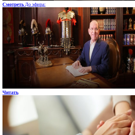
Смотреть
До эфира
:
Читать