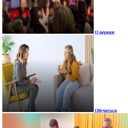
О церкви
Обучиться