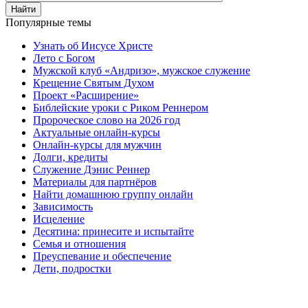
Найти
Популярные темы
Узнать об Иисусе Христе
Лето с Богом
Мужской клуб «Андризо», мужское служение
Крещение Святым Духом
Проект «Расширение»
Библейские уроки с Риком Реннером
Пророческое слово на 2026 год
Актуальные онлайн-курсы
Онлайн-курсы для мужчин
Долги, кредиты
Служение Дэнис Реннер
Материалы для партнёров
Найти домашнюю группу онлайн
Зависимость
Исцеление
Десятина: принесите и испытайте
Семья и отношения
Преуспевание и обеспечение
Дети, подростки