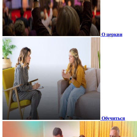
О церкви
Обучиться