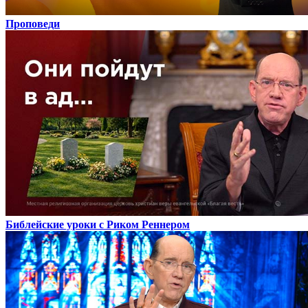
Проповеди
Библейские уроки с Риком Реннером