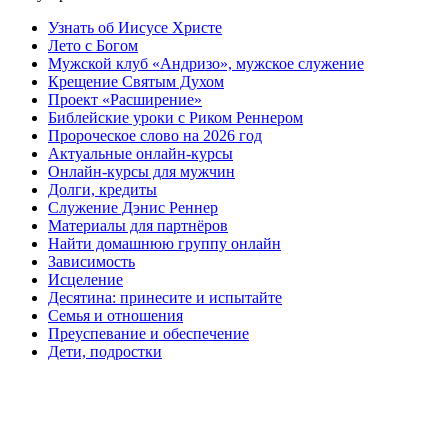
Узнать об Иисусе Христе
Лето с Богом
Мужской клуб «Андризо», мужское служение
Крещение Святым Духом
Проект «Расширение»
Библейские уроки с Риком Реннером
Пророческое слово на 2026 год
Актуальные онлайн-курсы
Онлайн-курсы для мужчин
Долги, кредиты
Служение Дэнис Реннер
Материалы для партнёров
Найти домашнюю группу онлайн
Зависимость
Исцеление
Десятина: принесите и испытайте
Семья и отношения
Преуспевание и обеспечение
Дети, подростки