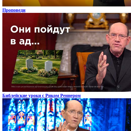
Проповеди
Библейские уроки с Риком Реннером