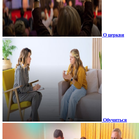
О церкви
Обучиться