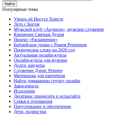
Найти
Популярные темы
Узнать об Иисусе Христе
Лето с Богом
Мужской клуб «Андризо», мужское служение
Крещение Святым Духом
Проект «Расширение»
Библейские уроки с Риком Реннером
Пророческое слово на 2026 год
Актуальные онлайн-курсы
Онлайн-курсы для мужчин
Долги, кредиты
Служение Дэнис Реннер
Материалы для партнёров
Найти домашнюю группу онлайн
Зависимость
Исцеление
Десятина: принесите и испытайте
Семья и отношения
Преуспевание и обеспечение
Дети, подростки