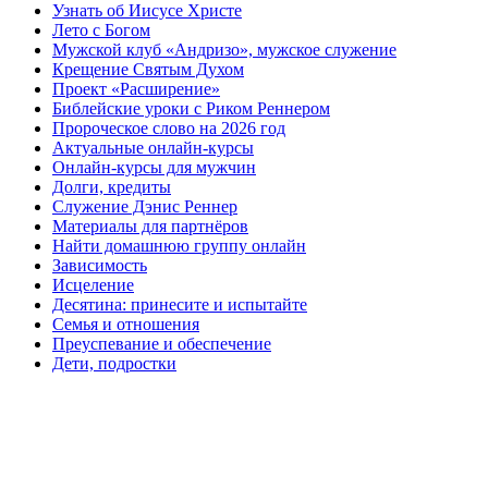
Узнать об Иисусе Христе
Лето с Богом
Мужской клуб «Андризо», мужское служение
Крещение Святым Духом
Проект «Расширение»
Библейские уроки с Риком Реннером
Пророческое слово на 2026 год
Актуальные онлайн-курсы
Онлайн-курсы для мужчин
Долги, кредиты
Служение Дэнис Реннер
Материалы для партнёров
Найти домашнюю группу онлайн
Зависимость
Исцеление
Десятина: принесите и испытайте
Семья и отношения
Преуспевание и обеспечение
Дети, подростки