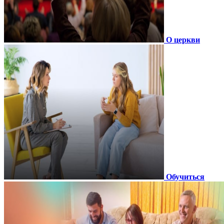
О церкви
Обучиться