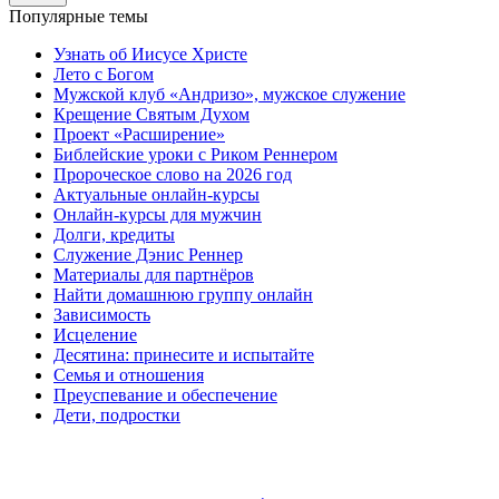
Популярные темы
Узнать об Иисусе Христе
Лето с Богом
Мужской клуб «Андризо», мужское служение
Крещение Святым Духом
Проект «Расширение»
Библейские уроки с Риком Реннером
Пророческое слово на 2026 год
Актуальные онлайн-курсы
Онлайн-курсы для мужчин
Долги, кредиты
Служение Дэнис Реннер
Материалы для партнёров
Найти домашнюю группу онлайн
Зависимость
Исцеление
Десятина: принесите и испытайте
Семья и отношения
Преуспевание и обеспечение
Дети, подростки