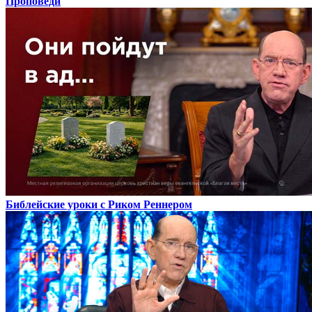
Проповеди
Библейские уроки с Риком Реннером