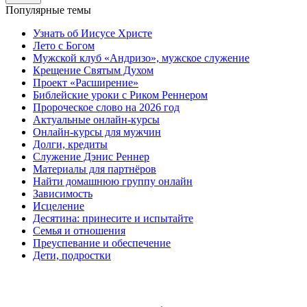
Популярные темы
Узнать об Иисусе Христе
Лето с Богом
Мужской клуб «Андризо», мужское служение
Крещение Святым Духом
Проект «Расширение»
Библейские уроки с Риком Реннером
Пророческое слово на 2026 год
Актуальные онлайн-курсы
Онлайн-курсы для мужчин
Долги, кредиты
Служение Дэнис Реннер
Материалы для партнёров
Найти домашнюю группу онлайн
Зависимость
Исцеление
Десятина: принесите и испытайте
Семья и отношения
Преуспевание и обеспечение
Дети, подростки