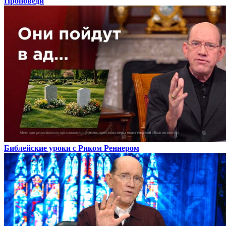
Проповеди
Библейские уроки с Риком Реннером