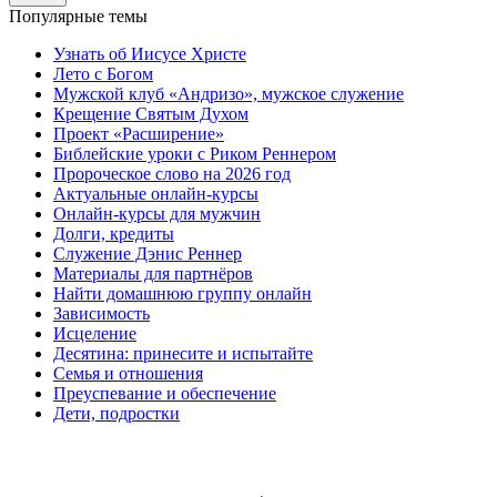
Популярные темы
Узнать об Иисусе Христе
Лето с Богом
Мужской клуб «Андризо», мужское служение
Крещение Святым Духом
Проект «Расширение»
Библейские уроки с Риком Реннером
Пророческое слово на 2026 год
Актуальные онлайн-курсы
Онлайн-курсы для мужчин
Долги, кредиты
Служение Дэнис Реннер
Материалы для партнёров
Найти домашнюю группу онлайн
Зависимость
Исцеление
Десятина: принесите и испытайте
Семья и отношения
Преуспевание и обеспечение
Дети, подростки