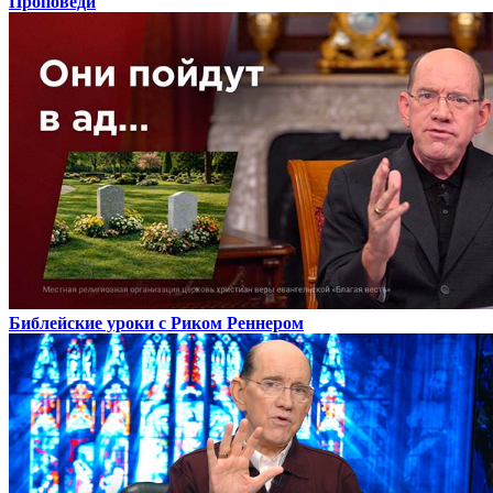
Проповеди
Библейские уроки с Риком Реннером