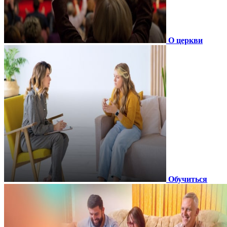
О церкви
Обучиться