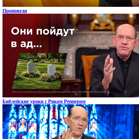
Проповеди
Библейские уроки с Риком Реннером