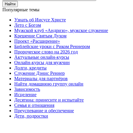
Найти
Популярные темы
Узнать об Иисусе Христе
Лето с Богом
Мужской клуб «Андризо», мужское служение
Крещение Святым Духом
Проект «Расширение»
Библейские уроки с Риком Реннером
Пророческое слово на 2026 год
Актуальные онлайн-курсы
Онлайн-курсы для мужчин
Долги, кредиты
Служение Дэнис Реннер
Материалы для партнёров
Найти домашнюю группу онлайн
Зависимость
Исцеление
Десятина: принесите и испытайте
Семья и отношения
Преуспевание и обеспечение
Дети, подростки