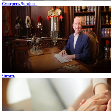
Смотреть
До эфира
:
Читать