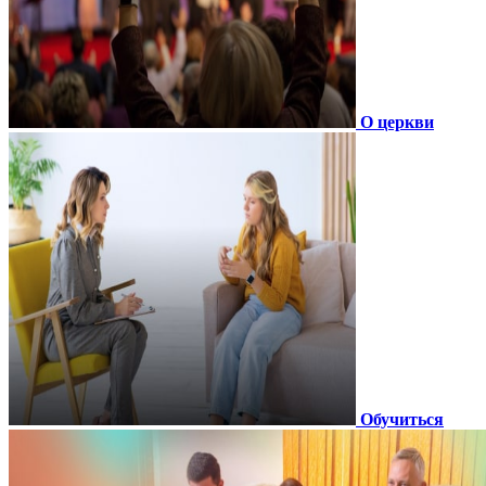
О церкви
Обучиться