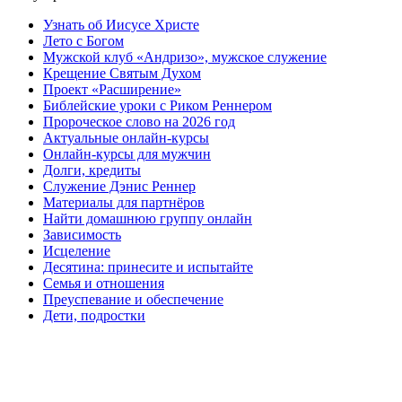
Узнать об Иисусе Христе
Лето с Богом
Мужской клуб «Андризо», мужское служение
Крещение Святым Духом
Проект «Расширение»
Библейские уроки с Риком Реннером
Пророческое слово на 2026 год
Актуальные онлайн-курсы
Онлайн-курсы для мужчин
Долги, кредиты
Служение Дэнис Реннер
Материалы для партнёров
Найти домашнюю группу онлайн
Зависимость
Исцеление
Десятина: принесите и испытайте
Семья и отношения
Преуспевание и обеспечение
Дети, подростки