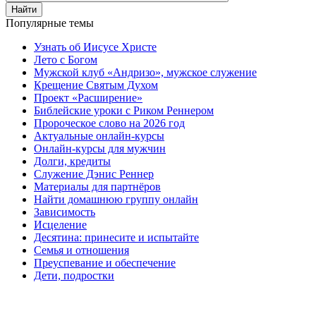
Найти
Популярные темы
Узнать об Иисусе Христе
Лето с Богом
Мужской клуб «Андризо», мужское служение
Крещение Святым Духом
Проект «Расширение»
Библейские уроки с Риком Реннером
Пророческое слово на 2026 год
Актуальные онлайн-курсы
Онлайн-курсы для мужчин
Долги, кредиты
Служение Дэнис Реннер
Материалы для партнёров
Найти домашнюю группу онлайн
Зависимость
Исцеление
Десятина: принесите и испытайте
Семья и отношения
Преуспевание и обеспечение
Дети, подростки