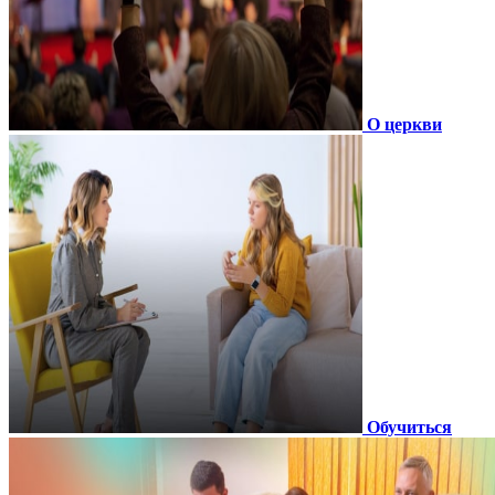
О церкви
Обучиться