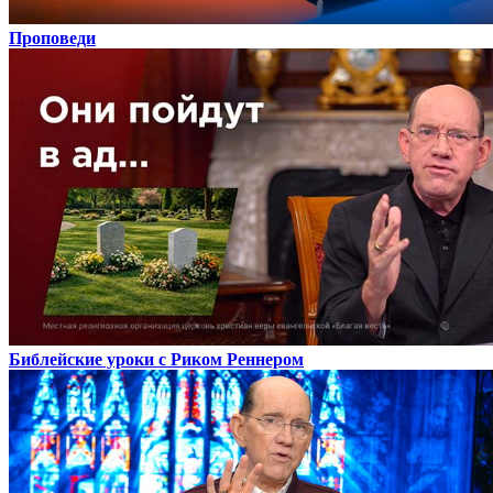
Проповеди
Библейские уроки с Риком Реннером