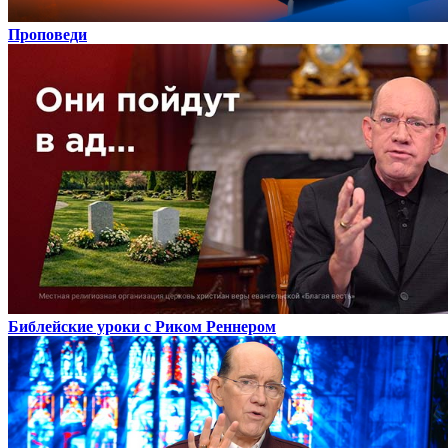
Проповеди
Библейские уроки с Риком Реннером