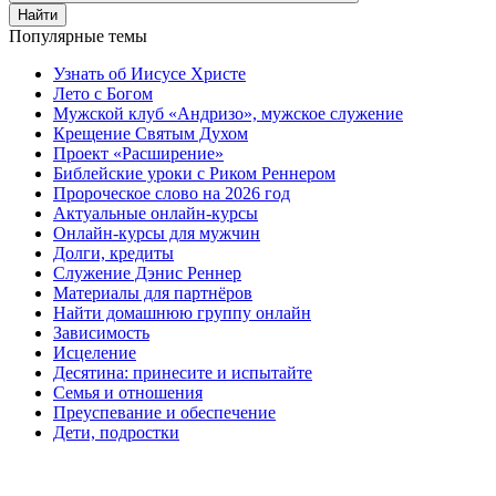
Найти
Популярные темы
Узнать об Иисусе Христе
Лето с Богом
Мужской клуб «Андризо», мужское служение
Крещение Святым Духом
Проект «Расширение»
Библейские уроки с Риком Реннером
Пророческое слово на 2026 год
Актуальные онлайн-курсы
Онлайн-курсы для мужчин
Долги, кредиты
Служение Дэнис Реннер
Материалы для партнёров
Найти домашнюю группу онлайн
Зависимость
Исцеление
Десятина: принесите и испытайте
Семья и отношения
Преуспевание и обеспечение
Дети, подростки