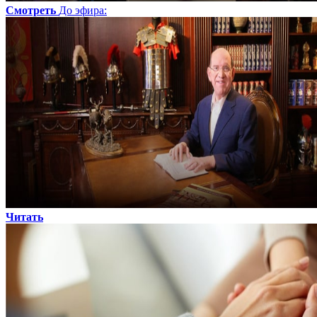
Смотреть
До эфира
:
Читать