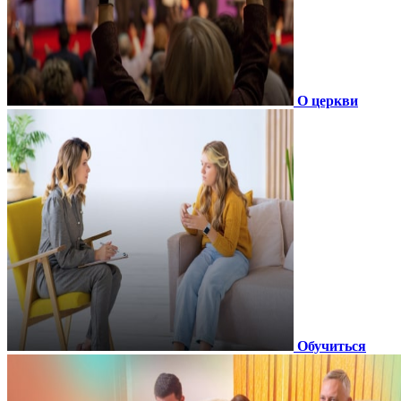
О церкви
Обучиться