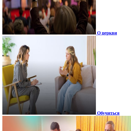
О церкви
Обучиться