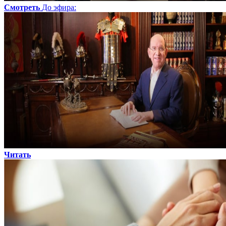
Смотреть
До эфира
:
Читать