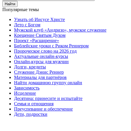
Найти
Популярные темы
Узнать об Иисусе Христе
Лето с Богом
Мужской клуб «Андризо», мужское служение
Крещение Святым Духом
Проект «Расширение»
Библейские уроки с Риком Реннером
Пророческое слово на 2026 год
Актуальные онлайн-курсы
Онлайн-курсы для мужчин
Долги, кредиты
Служение Дэнис Реннер
Материалы для партнёров
Найти домашнюю группу онлайн
Зависимость
Исцеление
Десятина: принесите и испытайте
Семья и отношения
Преуспевание и обеспечение
Дети, подростки