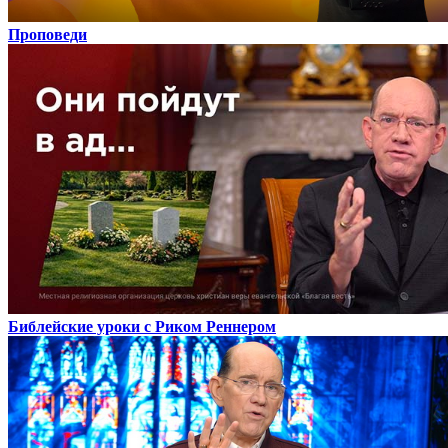
Проповеди
Библейские уроки с Риком Реннером