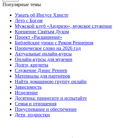
Популярные темы
Узнать об Иисусе Христе
Лето с Богом
Мужской клуб «Андризо», мужское служение
Крещение Святым Духом
Проект «Расширение»
Библейские уроки с Риком Реннером
Пророческое слово на 2026 год
Актуальные онлайн-курсы
Онлайн-курсы для мужчин
Долги, кредиты
Служение Дэнис Реннер
Материалы для партнёров
Найти домашнюю группу онлайн
Зависимость
Исцеление
Десятина: принесите и испытайте
Семья и отношения
Преуспевание и обеспечение
Дети, подростки