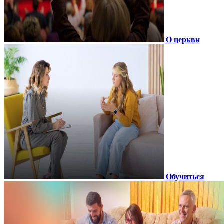
О церкви
Обучиться