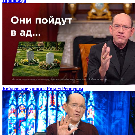
Проповеди
Библейские уроки с Риком Реннером