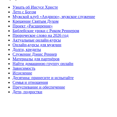
Узнать об Иисусе Христе
Лето с Богом
Мужской клуб «Андризо», мужское служение
Крещение Святым Духом
Проект «Расширение»
Библейские уроки с Риком Реннером
Пророческое слово на 2026 год
Актуальные онлайн-курсы
Онлайн-курсы для мужчин
Долги, кредиты
Служение Дэнис Реннер
Материалы для партнёров
Найти домашнюю группу онлайн
Зависимость
Исцеление
Десятина: принесите и испытайте
Семья и отношения
Преуспевание и обеспечение
Дети, подростки