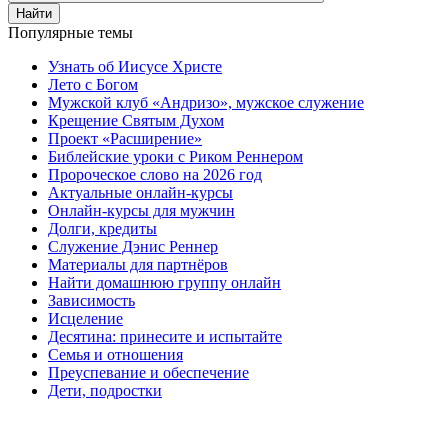
Найти
Популярные темы
Узнать об Иисусе Христе
Лето с Богом
Мужской клуб «Андризо», мужское служение
Крещение Святым Духом
Проект «Расширение»
Библейские уроки с Риком Реннером
Пророческое слово на 2026 год
Актуальные онлайн-курсы
Онлайн-курсы для мужчин
Долги, кредиты
Служение Дэнис Реннер
Материалы для партнёров
Найти домашнюю группу онлайн
Зависимость
Исцеление
Десятина: принесите и испытайте
Семья и отношения
Преуспевание и обеспечение
Дети, подростки