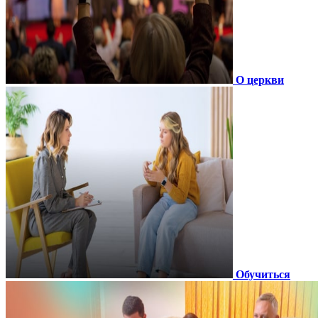
О церкви
Обучиться