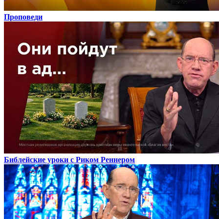
Проповеди
Библейские уроки с Риком Реннером