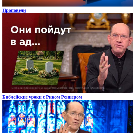
Проповеди
Библейские уроки с Риком Реннером