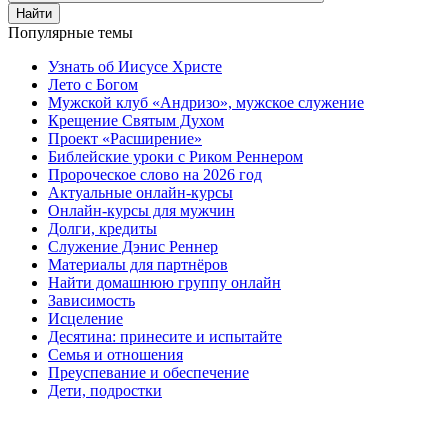
Найти
Популярные темы
Узнать об Иисусе Христе
Лето с Богом
Мужской клуб «Андризо», мужское служение
Крещение Святым Духом
Проект «Расширение»
Библейские уроки с Риком Реннером
Пророческое слово на 2026 год
Актуальные онлайн-курсы
Онлайн-курсы для мужчин
Долги, кредиты
Служение Дэнис Реннер
Материалы для партнёров
Найти домашнюю группу онлайн
Зависимость
Исцеление
Десятина: принесите и испытайте
Семья и отношения
Преуспевание и обеспечение
Дети, подростки