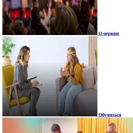
О церкви
Обучиться