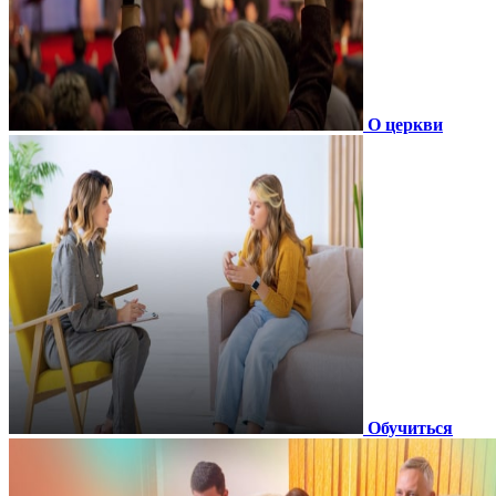
О церкви
Обучиться