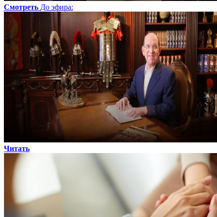
Смотреть
До эфира
:
Читать