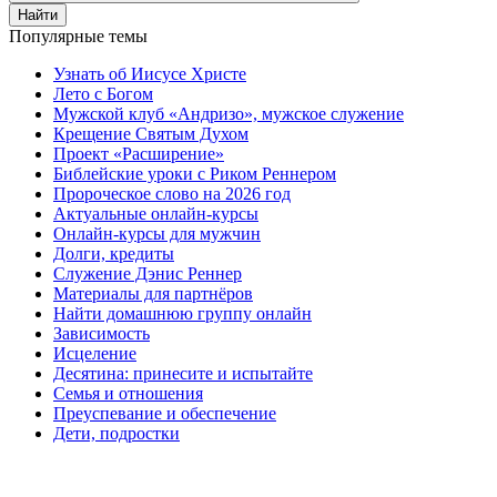
Найти
Популярные темы
Узнать об Иисусе Христе
Лето с Богом
Мужской клуб «Андризо», мужское служение
Крещение Святым Духом
Проект «Расширение»
Библейские уроки с Риком Реннером
Пророческое слово на 2026 год
Актуальные онлайн-курсы
Онлайн-курсы для мужчин
Долги, кредиты
Служение Дэнис Реннер
Материалы для партнёров
Найти домашнюю группу онлайн
Зависимость
Исцеление
Десятина: принесите и испытайте
Семья и отношения
Преуспевание и обеспечение
Дети, подростки