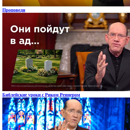
Проповеди
Библейские уроки с Риком Реннером