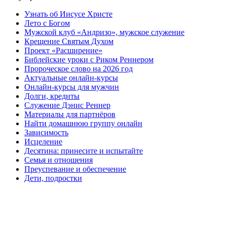
Узнать об Иисусе Христе
Лето с Богом
Мужской клуб «Андризо», мужское служение
Крещение Святым Духом
Проект «Расширение»
Библейские уроки с Риком Реннером
Пророческое слово на 2026 год
Актуальные онлайн-курсы
Онлайн-курсы для мужчин
Долги, кредиты
Служение Дэнис Реннер
Материалы для партнёров
Найти домашнюю группу онлайн
Зависимость
Исцеление
Десятина: принесите и испытайте
Семья и отношения
Преуспевание и обеспечение
Дети, подростки