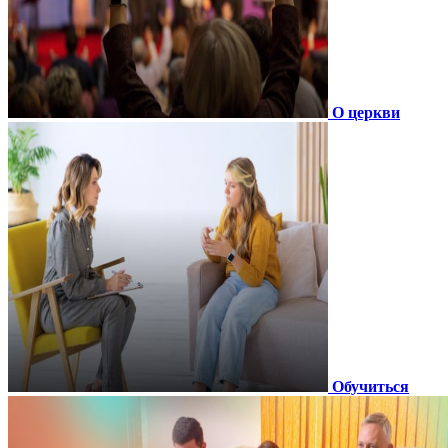
О церкви
Обучиться