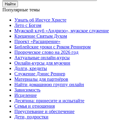
Найти
Популярные темы
Узнать об Иисусе Христе
Лето с Богом
Мужской клуб «Андризо», мужское служение
Крещение Святым Духом
Проект «Расширение»
Библейские уроки с Риком Реннером
Пророческое слово на 2026 год
Актуальные онлайн-курсы
Онлайн-курсы для мужчин
Долги, кредиты
Служение Дэнис Реннер
Материалы для партнёров
Найти домашнюю группу онлайн
Зависимость
Исцеление
Десятина: принесите и испытайте
Семья и отношения
Преуспевание и обеспечение
Дети, подростки