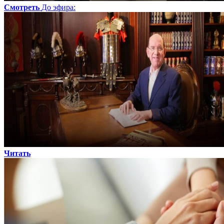
Смотреть
До эфира
:
Читать