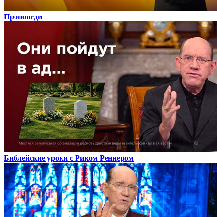
Проповеди
Библейские уроки с Риком Реннером