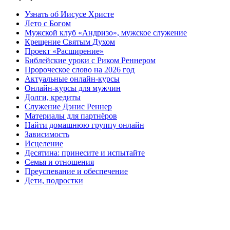
Узнать об Иисусе Христе
Лето с Богом
Мужской клуб «Андризо», мужское служение
Крещение Святым Духом
Проект «Расширение»
Библейские уроки с Риком Реннером
Пророческое слово на 2026 год
Актуальные онлайн-курсы
Онлайн-курсы для мужчин
Долги, кредиты
Служение Дэнис Реннер
Материалы для партнёров
Найти домашнюю группу онлайн
Зависимость
Исцеление
Десятина: принесите и испытайте
Семья и отношения
Преуспевание и обеспечение
Дети, подростки